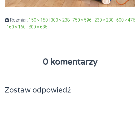
Rozmiar:
150 × 150
|
300 × 238
|
750 × 596
|
230 × 230
|
600 × 476
|
160 × 160
|
800 × 635
0 komentarzy
Zostaw odpowiedź