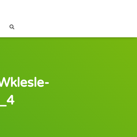
Wklesle-
_4