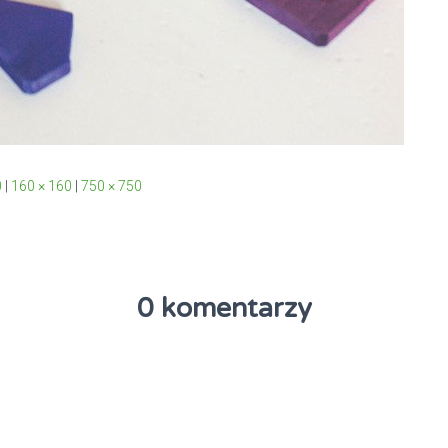
0
|
160 × 160
|
750 × 750
0 komentarzy