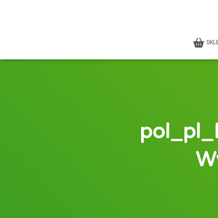
SKL
pol_pl_
W