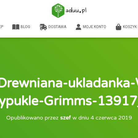
EP
BLOG
DOSTAWA
MOJE KONTO
KOSZYK
Drewniana-ukladanka-
ypukle-Grimms-13917
Opublikowano przez
szef
w dniu
4 czerwca 2019