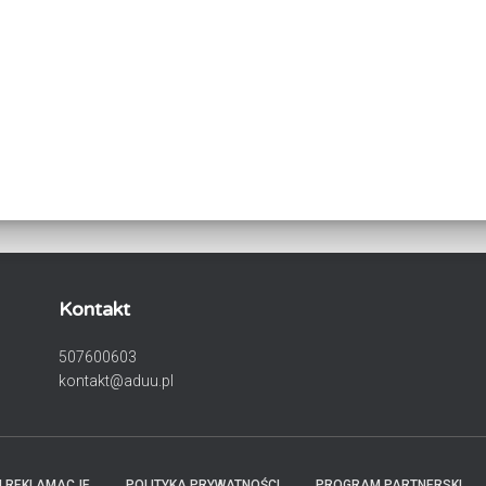
Kontakt
507600603
kontakt@aduu.pl
I REKLAMACJE
POLITYKA PRYWATNOŚCI
PROGRAM PARTNERSKI