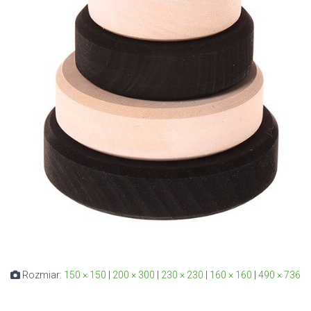
Rozmiar:
150 × 150
|
200 × 300
|
230 × 230
|
160 × 160
|
490 × 736