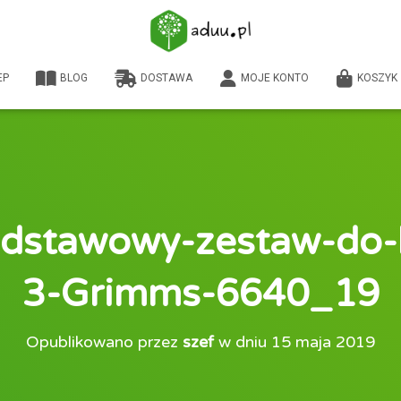
EP
BLOG
DOSTAWA
MOJE KONTO
KOSZYK
dstawowy-zestaw-do-
3-Grimms-6640_19
Opublikowano przez
szef
w dniu
15 maja 2019