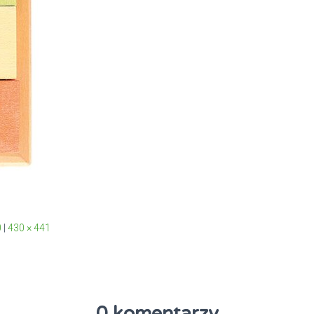
0
|
430 × 441
0 komentarzy