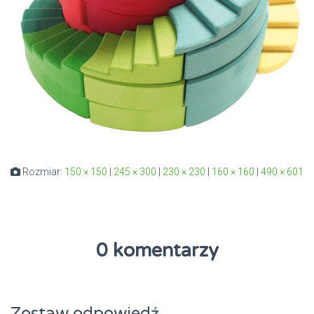
Rozmiar:
150 × 150
|
245 × 300
|
230 × 230
|
160 × 160
|
490 × 601
0 komentarzy
Zostaw odpowiedź