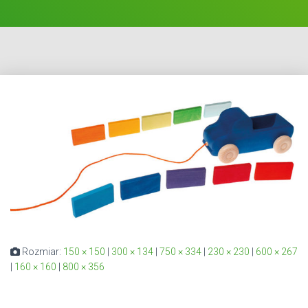
Rozmiar:
150 × 150
|
300 × 134
|
750 × 334
|
230 × 230
|
600 × 267
|
160 × 160
|
800 × 356